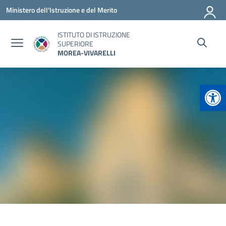
Vai ai contenuti
Vai al menu di navigazione
Vai al footer
Ministero dell'Istruzione e del Merito
ISTITUTO DI ISTRUZIONE
SUPERIORE
MOREA-VIVARELLI
Apr