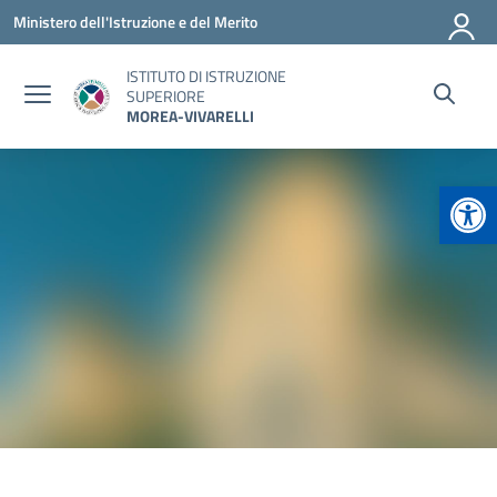
Vai ai contenuti
Vai al menu di navigazione
Vai al footer
Ministero dell'Istruzione e del Merito
ISTITUTO DI ISTRUZIONE
SUPERIORE
MOREA-VIVARELLI
Apr