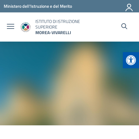
Vai ai contenuti
Vai al menu di navigazione
Vai al footer
Ministero dell'Istruzione e del Merito
ISTITUTO DI ISTRUZIONE
SUPERIORE
MOREA-VIVARELLI
Apr