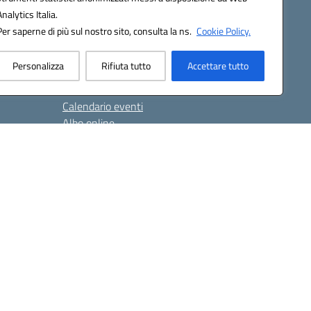
Analytics Italia.
Per saperne di più sul nostro sito, consulta la ns.
Cookie Policy.
Novità
Personalizza
Rifiuta tutto
Accettare tutto
Le notizie
Le circolari
Calendario eventi
Albo online
Convitto
Azienda Agraria
Orari
Contatti
Privacy Policy
Seguici su:
 PEC: anis01700P@pec.istruzione.it