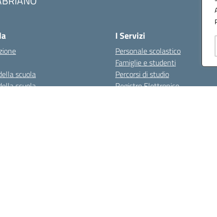
ABRIANO
Visita la pagina iniziale della scuola
la
I Servizi
zione
Personale scolastico
Famiglie e studenti
della scuola
Percorsi di studio
della scuola
Registro Elettronico
Didattica
azione
Offerta formativa
I progetti delle classi
Libri di testo
cy
Dichiarazione di accessibilità
Accesso civico
Note Legali
riano (AN) - Tel. 0732 3373 - 0732 3573 - Mail: anis01700P@istruzione.it -