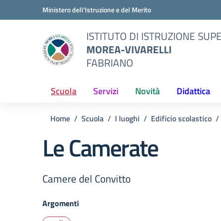
Vai ai contenuti
Vai al menu di navigazione
Vai al footer
Ministero dell'Istruzione e del Merito
ISTITUTO DI ISTRUZIONE SUP
MOREA-VIVARELLI
FABRIANO
Scuola
Servizi
Novità
Didattica
Home
Scuola
I luoghi
Edificio scolastico
Le Camerate
Camere del Convitto
Argomenti