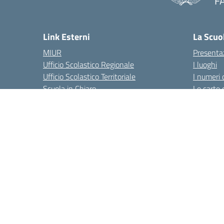
F
— 
Link Esterni
La Scuo
MIUR
Presenta
Ufficio Scolastico Regionale
I luoghi
Ufficio Scolastico Territoriale
I numeri 
Scuola in Chiaro
Le carte 
Iscrizioni On Line
Sicurezza
Invalsi
Organizz
Comune
La storia
Amministrazione Trasparente
Albo online
Privacy Poli
Via dei Cappuccini, 5 - 60044 Fab