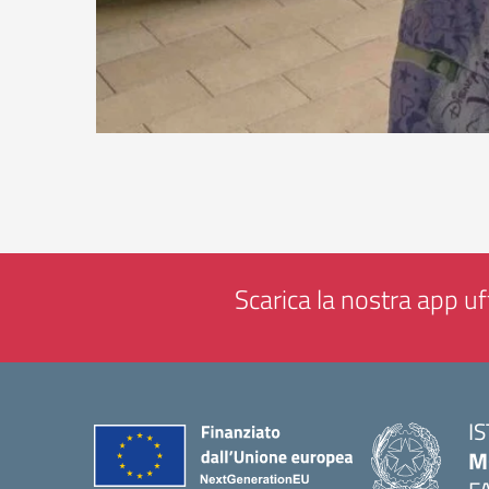
Scarica la nostra app uff
I
M