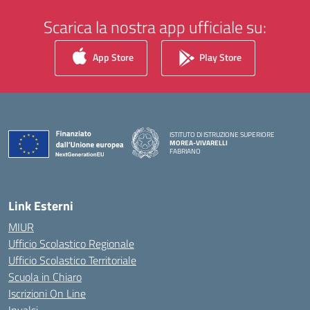
Scarica la nostra app ufficiale su:
App Store
Play Store
ISTITUTO DI ISTRUZIONE SUPERIORE
MOREA-VIVARELLI
FABRIANO
— Visita la pagina iniziale della scuola
Link Esterni
MIUR
Ufficio Scolastico Regionale
Ufficio Scolastico Territoriale
Scuola in Chiaro
Iscrizioni On Line