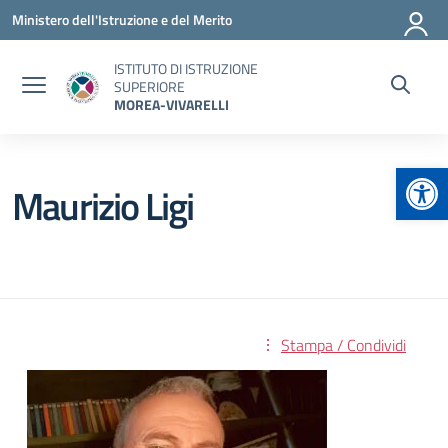
Vai ai contenuti
Vai al menu di navigazione
Vai al footer
Ministero dell'Istruzione e del Merito
ISTITUTO DI ISTRUZIONE
SUPERIORE
MOREA-VIVARELLI
Apr
Maurizio Ligi
Stampa / Condividi