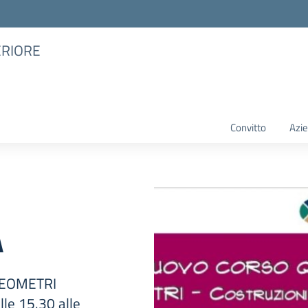
ERIORE
Convitto
Azie
A
-GEOMETRI
e 15.30 alle