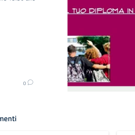
0
menti