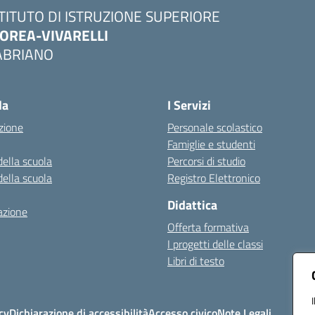
STITUTO DI ISTRUZIONE SUPERIORE
OREA-VIVARELLI
ABRIANO
Visita la pagina iniziale della scuola
la
I Servizi
zione
Personale scolastico
Famiglie e studenti
della scuola
Percorsi di studio
della scuola
Registro Elettronico
Didattica
azione
Offerta formativa
I progetti delle classi
Libri di testo
cy
Dichiarazione di accessibilità
Accesso civico
Note Legali