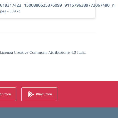
619317423_1500880625376099_9115796389772067480_n
jpeg - 539 kb
o Licenza Creative Commons Attribuzione 4.0 Italia.
 Store
Play Store