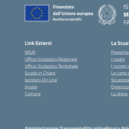
I
M
F
— 
Link Esterni
La Scuo
MIUR
Presenta
Ufficio Scolastico Regionale
I luoghi
Ufficio Scolastico Territoriale
I numeri 
Scuola in Chiaro
Le carte 
Iscrizioni On Line
Sicurezza
Invalsi
Organizz
Comune
La storia
Amministrazione Trasparente
Albo online
Privacy Poli