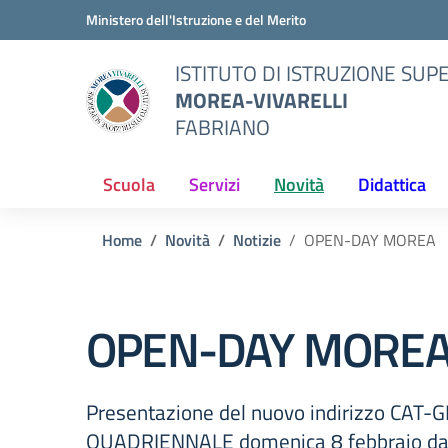
Vai ai contenuti
Vai al menu di navigazione
Vai al footer
Ministero dell'Istruzione e del Merito
ISTITUTO DI ISTRUZIONE SUP
MOREA-VIVARELLI
FABRIANO
Scuola
Servizi
Novità
Didattica
Home
Novità
Notizie
OPEN-DAY MOREA
OPEN-DAY MORE
Presentazione del nuovo indirizzo CAT
QUADRIENNALE domenica 8 febbraio dall