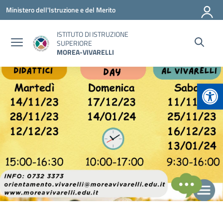
Vai ai contenuti
Vai al menu di navigazione
Vai al footer
Ministero dell'Istruzione e del Merito
ISTITUTO DI ISTRUZIONE
SUPERIORE
MOREA-VIVARELLI
Apr