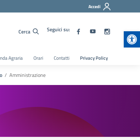
Accedi
Seguici su:
Apr
Cerca
nda Agraria
Orari
Contatti
Privacy Policy
o
Amministrazione