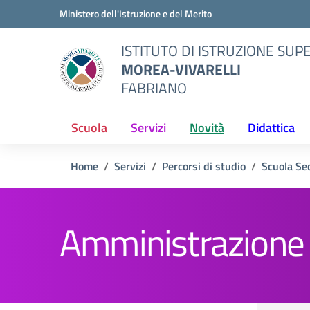
Vai ai contenuti
Vai al menu di navigazione
Vai al footer
Ministero dell'Istruzione e del Merito
ISTITUTO DI ISTRUZIONE SUP
MOREA-VIVARELLI
FABRIANO
Scuola
Servizi
Novità
Didattica
Home
Servizi
Percorsi di studio
Scuola Se
Amministrazione