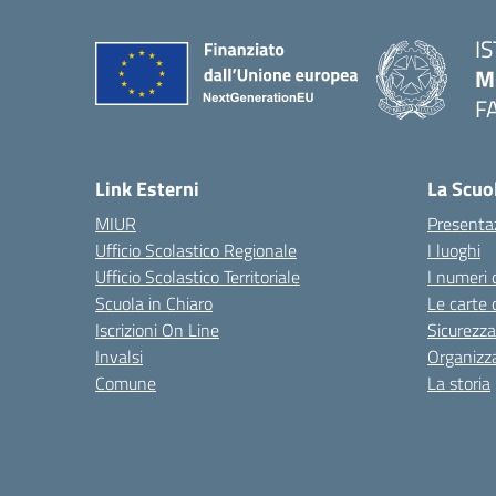
I
M
F
— 
Link Esterni
La Scuo
MIUR
Presenta
Ufficio Scolastico Regionale
I luoghi
Ufficio Scolastico Territoriale
I numeri 
Scuola in Chiaro
Le carte 
Iscrizioni On Line
Sicurezza
Invalsi
Organizz
Comune
La storia