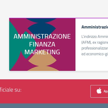
Amministrazi
L’indirizzo Ammi
(AFM), ex ragion
professionalizza
ed economico-giu
iciale su:
App