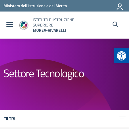
Vai ai contenuti
Vai al menu di navigazione
Vai al footer
Ministero dell'Istruzione e del Merito
ISTITUTO DI ISTRUZIONE
SUPERIORE
MOREA-VIVARELLI
Apr
Settore Tecnologico
FILTRI