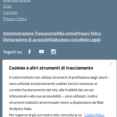
Orari
Contatti
Privacy Policy
Amministrazione Trasparente
Albo online
Privacy Policy
Dichiarazione di accessibilità
Accesso civico
Note Legali
Seguici su:
Cookies e altri strumenti di tracciamento
Via dei Cappuccini, 5 - 60044 Fabriano (AN) - Tel. 0732 3373 - 0732
3573 - Mail: anis01700P@istruzione.it - PEC:
Il nostro Istituto non utilizza strumenti di profilazione degli utenti -
anis01700P@pec.istruzione.it
sono utilizzati esclusivamente cookies tecnici necessari al
Codice meccanografico: ANIS01700P - Codice iPA: istsc_ANIS01700P -
corretto funzionamento del sito, alla fruibilità dei servizi
C.F. 81002710424 - Codice univoco fatturazione elettronica (CUF):
istituzionali e alla sua accessibilità – sono utilizzati, inoltre,
UFBMDS
strumenti statistici anonimizzati messi a disposizione da Web
Analytics Italia.
Hosting & Powered by 3D Solution S.r.l.
Per saperne di più sul nostro sito, consulta la ns.
Cookie Policy.