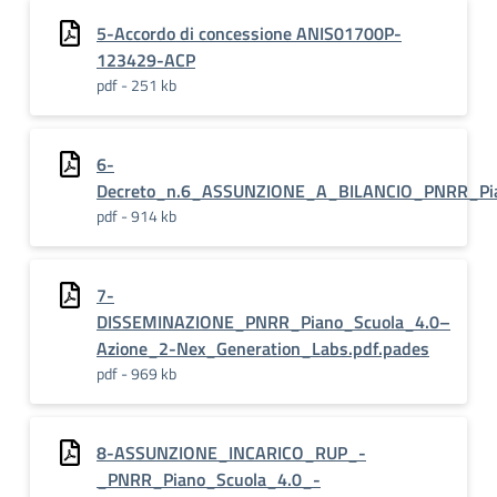
5-Accordo di concessione ANIS01700P-
123429-ACP
pdf - 251 kb
6-
Decreto_n.6_ASSUNZIONE_A_BILANCIO_PNRR_Pia
pdf - 914 kb
7-
DISSEMINAZIONE_PNRR_Piano_Scuola_4.0–
Azione_2-Nex_Generation_Labs.pdf.pades
pdf - 969 kb
8-ASSUNZIONE_INCARICO_RUP_-
_PNRR_Piano_Scuola_4.0_-