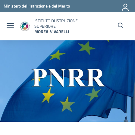
Vai ai contenuti
Vai al menu di navigazione
Vai al footer
Ministero dell'Istruzione e del Merito
ISTITUTO DI ISTRUZIONE
SUPERIORE
MOREA-VIVARELLI