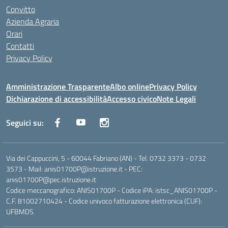
Convitto
Azienda Agraria
Orari
Contatti
Privacy Policy
Amministrazione Trasparente
Albo online
Privacy Policy
Dichiarazione di accessibilità
Accesso civico
Note Legali
Seguici su:
Via dei Cappuccini, 5 - 60044 Fabriano (AN) - Tel. 0732 3373 - 0732
3573 - Mail: anis01700P@istruzione.it - PEC:
anis01700P@pec.istruzione.it
Codice meccanografico: ANIS01700P - Codice iPA: istsc_ANIS01700P -
C.F. 81002710424 - Codice univoco fatturazione elettronica (CUF):
UFBMDS