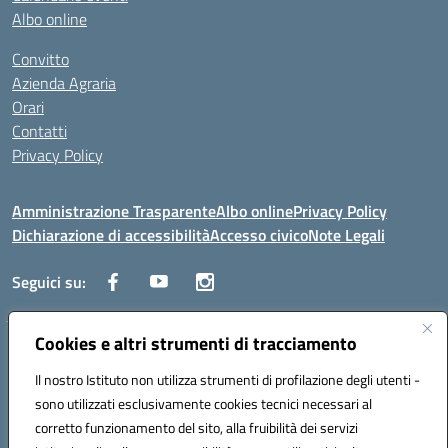
Albo online
Convitto
Azienda Agraria
Orari
Contatti
Privacy Policy
Amministrazione Trasparente
Albo online
Privacy Policy
Dichiarazione di accessibilità
Accesso civico
Note Legali
Seguici su:
Cookies e altri strumenti di tracciamento
Via dei Cappuccini, 5 - 60044 Fabriano (AN) - Tel. 0732 3373 - 0732
3573 - Mail: anis01700P@istruzione.it - PEC:
Il nostro Istituto non utilizza strumenti di profilazione degli utenti -
anis01700P@pec.istruzione.it
sono utilizzati esclusivamente cookies tecnici necessari al
Codice meccanografico: ANIS01700P - Codice iPA: istsc_ANIS01700P -
corretto funzionamento del sito, alla fruibilità dei servizi
C.F. 81002710424 - Codice univoco fatturazione elettronica (CUF):