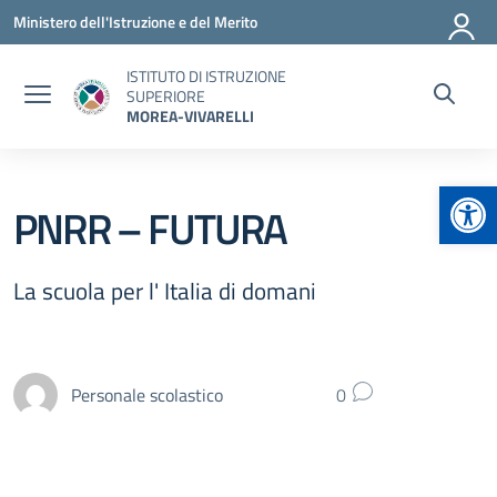
Vai ai contenuti
Vai al menu di navigazione
Vai al footer
Ministero dell'Istruzione e del Merito
ISTITUTO DI ISTRUZIONE
SUPERIORE
MOREA-VIVARELLI
Apr
PNRR – FUTURA
La scuola per l' Italia di domani
Personale scolastico
0