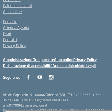
Calendario eventi
Albo online
Convitto
Azienda Agraria
Orari
Contatti
Privacy Policy
Amministrazione Trasparente
Albo online
Privacy Policy
Dichiarazione di accessibilità
Accesso civico
Note Legali
Seguici su:
Via dei Cappuccini, 5 - 60044 Fabriano (AN) - Tel. 0732 3373 - 0732
3573 - Mail: anis01700P@istruzione.it - PEC:
anis01700P@pec.istruzione.it
Codice meccanografico: ANIS01700P - Codice iPA: istsc_ANIS01700P -