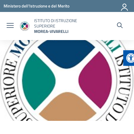
Vai ai contenuti
Vai al menu di navigazione
Vai al footer
Ministero dell'Istruzione e del Merito
ISTITUTO DI ISTRUZIONE
SUPERIORE
MOREA-VIVARELLI
Ap