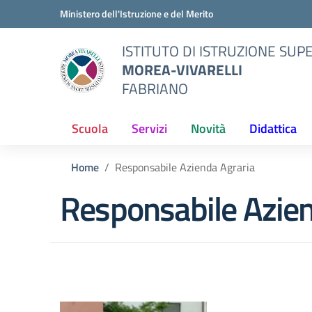
Vai ai contenuti
Vai al menu di navigazione
Vai al footer
Ministero dell'Istruzione e del Merito
ISTITUTO DI ISTRUZIONE SUP
MOREA-VIVARELLI
FABRIANO
Scuola
Servizi
Novità
Didattica
Home
Responsabile Azienda Agraria
Responsabile Azien