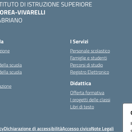
STITUTO DI ISTRUZIONE SUPERIORE
OREA-VIVARELLI
ABRIANO
Visita la pagina iniziale della scuola
la
I Servizi
zione
Personale scolastico
Famiglie e studenti
della scuola
Percorsi di studio
della scuola
Registro Elettronico
Didattica
azione
Offerta formativa
I progetti delle classi
Libri di testo
cy
Dichiarazione di accessibilità
Accesso civico
Note Legali