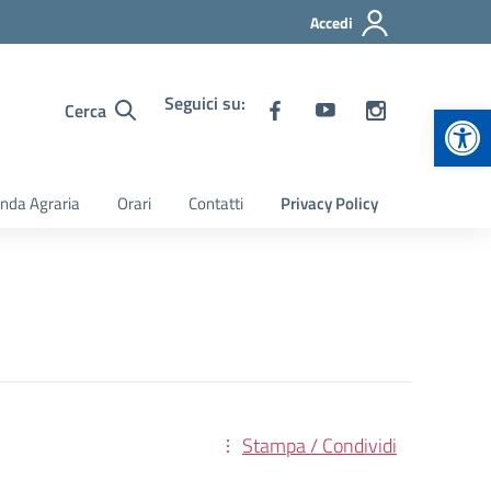
Accedi
Seguici su:
Apr
Cerca
nda Agraria
Orari
Contatti
Privacy Policy
Stampa / Condividi