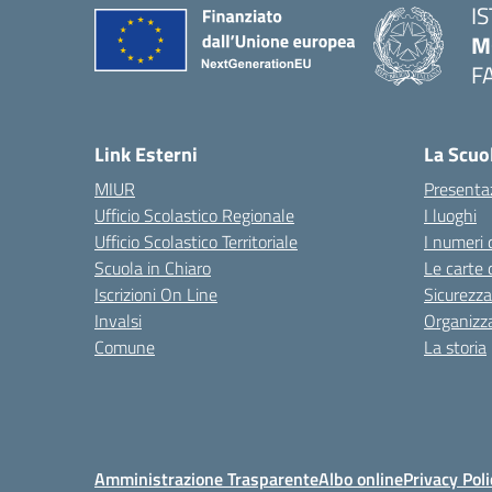
I
M
F
— 
Link Esterni
La Scuo
MIUR
Presenta
Ufficio Scolastico Regionale
I luoghi
Ufficio Scolastico Territoriale
I numeri 
Scuola in Chiaro
Le carte 
Iscrizioni On Line
Sicurezza
Invalsi
Organizz
Comune
La storia
Amministrazione Trasparente
Albo online
Privacy Poli