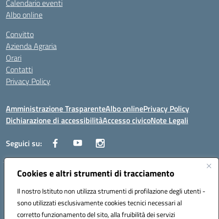
Calendario eventi
Albo online
Convitto
Azienda Agraria
Orari
Contatti
Privacy Policy
Amministrazione Trasparente
Albo online
Privacy Policy
Dichiarazione di accessibilità
Accesso civico
Note Legali
Seguici su:
Cookies e altri strumenti di tracciamento
Via dei Cappuccini, 5 - 60044 Fabriano (AN) - Tel. 0732 3373 - 0732
3573 - Mail: anis01700P@istruzione.it - PEC:
Il nostro Istituto non utilizza strumenti di profilazione degli utenti -
anis01700P@pec.istruzione.it
sono utilizzati esclusivamente cookies tecnici necessari al
Codice meccanografico: ANIS01700P - Codice iPA: istsc_ANIS01700P -
corretto funzionamento del sito, alla fruibilità dei servizi
C.F. 81002710424 - Codice univoco fatturazione elettronica (CUF):