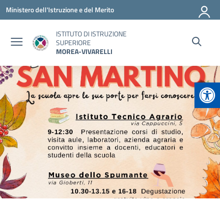
Vai ai contenuti
Vai al menu di navigazione
Vai al footer
Ministero dell'Istruzione e del Merito
ISTITUTO DI ISTRUZIONE
SUPERIORE
MOREA-VIVARELLI
Apr