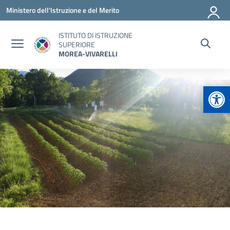
Vai ai contenuti
Vai al menu di navigazione
Vai al footer
Ministero dell'Istruzione e del Merito
ISTITUTO DI ISTRUZIONE
SUPERIORE
MOREA-VIVARELLI
Apr