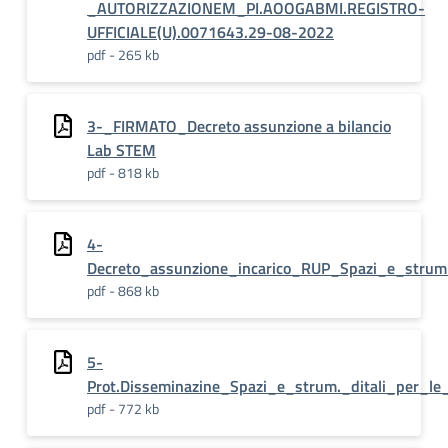
_AUTORIZZAZIONEM_PI.AOOGABMI.REGISTRO-
UFFICIALE(U).0071643.29-08-2022
pdf - 265 kb
3-_FIRMATO_Decreto assunzione a bilancio
Lab STEM
pdf - 818 kb
4-
Decreto_assunzione_incarico_RUP_Spazi_e_strum
pdf - 868 kb
5-
Prot.Disseminazine_Spazi_e_strum._ditali_per_l
pdf - 772 kb