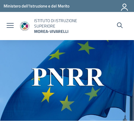
Vai ai contenuti
Vai al menu di navigazione
Vai al footer
Ministero dell'Istruzione e del Merito
ISTITUTO DI ISTRUZIONE
SUPERIORE
MOREA-VIVARELLI