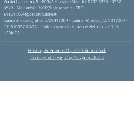
Via dei Cappuccini, 5 - 60044 Fabriano (AN) - Tel. 0732 3373 - 0732
3573 - Mail: anis01700P@istruzione.it - PEC:
anis01700P@pec.istruzione.it
Codice meccanografico: ANIS01700P - Codice iPA: istsc_ANIS01700P -
C.F. 81002710424 - Codice univoco fatturazione elettronica (CUF):
UFBMDS
Hosting & Powered by 3D Solution S.r.l.
Concept & Design by Designers Italia