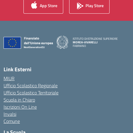
App Store
Play Store
ISTITUTO DI ISTRUZIONE SUPERIORE
MOREA-VIVARELLI
FABRIANO
— Visita la pagina iniziale della scuola
Link Esterni
MIUR
Ufficio Scolastico Regionale
Ufficio Scolastico Territoriale
Scuola in Chiaro
Iscrizioni On Line
Invalsi
Comune
La Scuola