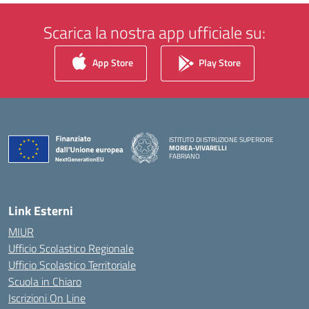
Scarica la nostra app ufficiale su:
App Store
Play Store
ISTITUTO DI ISTRUZIONE SUPERIORE
MOREA-VIVARELLI
FABRIANO
— Visita la pagina iniziale della scuola
Link Esterni
MIUR
Ufficio Scolastico Regionale
Ufficio Scolastico Territoriale
Scuola in Chiaro
Iscrizioni On Line