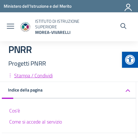
Vai ai contenuti
Vai al menu di navigazione
Vai al footer
Ministero dell'Istruzione e del Merito
ISTITUTO DI ISTRUZIONE
SUPERIORE
MOREA-VIVARELLI
PNRR
Apr
Progetti PNRR
Stampa / Condividi
Indice della pagina
Cos'è
Come si accede al servizio