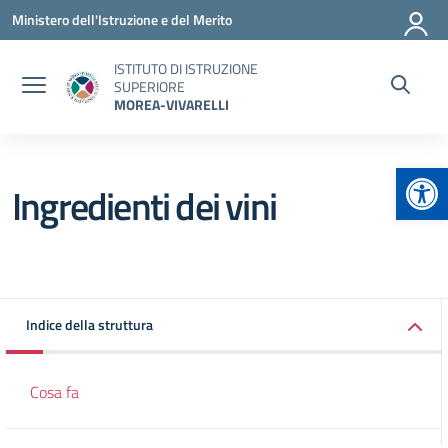
Vai ai contenuti
Vai al menu di navigazione
Vai al footer
Ministero dell'Istruzione e del Merito
ISTITUTO DI ISTRUZIONE
SUPERIORE
MOREA-VIVARELLI
Apr
Ingredienti dei vini
Indice della struttura
Cosa fa