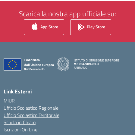
Scarica la nostra app ufficiale su:
App Store
Play Store
ISTITUTO DI ISTRUZIONE SUPERIORE
MOREA-VIVARELLI
FABRIANO
— Visita la pagina iniziale della scuola
Link Esterni
MIUR
Ufficio Scolastico Regionale
Ufficio Scolastico Territoriale
Scuola in Chiaro
Iscrizioni On Line