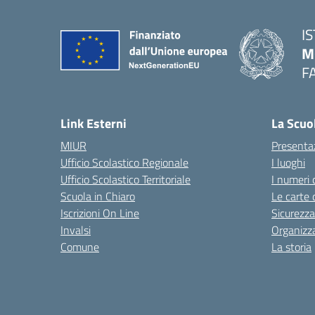
I
M
F
— 
Link Esterni
La Scuo
MIUR
Presenta
Ufficio Scolastico Regionale
I luoghi
Ufficio Scolastico Territoriale
I numeri 
Scuola in Chiaro
Le carte 
Iscrizioni On Line
Sicurezza
Invalsi
Organizz
Comune
La storia