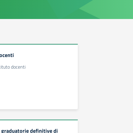
ocenti
tituto docenti
graduatorie definitive di