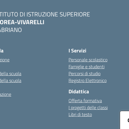
STITUTO DI ISTRUZIONE SUPERIORE
OREA-VIVARELLI
ABRIANO
Visita la pagina iniziale della scuola
la
I Servizi
zione
Personale scolastico
Famiglie e studenti
della scuola
Percorsi di studio
della scuola
Registro Elettronico
Didattica
azione
Offerta formativa
I progetti delle classi
Libri di testo