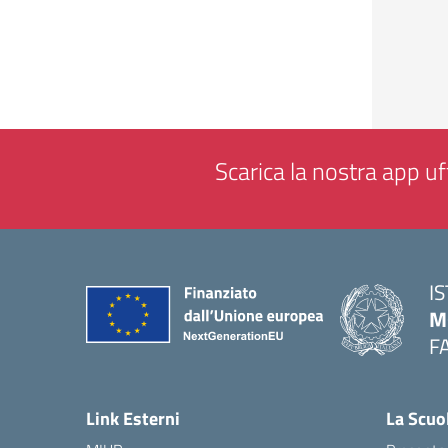
Scarica la nostra app uff
I
M
F
— 
Link Esterni
La Scuo