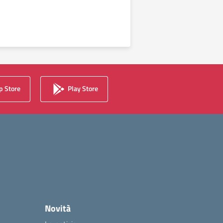
 Store
Play Store
Novità