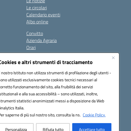
Le notizie
Le circolari
Calendario eventi
Albo online
Convitto
Azienda Agraria
Orari
Contatti
Privacy Policy
Cookies e altri strumenti di tracciamento
Il nostro Istituto non utilizza strumenti di profilazione degli utenti -
sono utilizzati esclusivamente cookies tecnici necessari al
Seguici su:
corretto funzionamento del sito, alla fruibilità dei servizi
istituzionali e alla sua accessibilità – sono utilizzati, inoltre,
 PEC: anis01700P@pec.istruzione.it
strumenti statistici anonimizzati messi a disposizione da Web
urazione elettronica (CUF): UFBMDS
Analytics Italia.
Per saperne di più sul nostro sito, consulta la ns.
Cookie Policy.
Personalizza
Rifiuta tutto
Accettare tutto