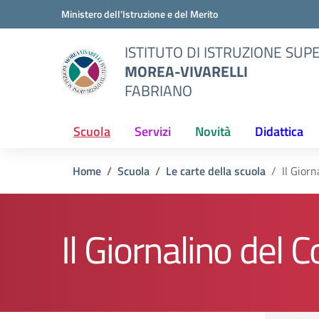
Vai ai contenuti
Vai al menu di navigazione
Vai al footer
Ministero dell'Istruzione e del Merito
ISTITUTO DI ISTRUZIONE SUP
MOREA-VIVARELLI
FABRIANO
Scuola
Servizi
Novità
Didattica
Home
Scuola
Le carte della scuola
Il Giorn
Il Giornalino del C