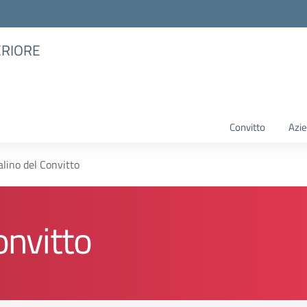
ERIORE
Convitto
Azie
alino del Convitto
onvitto