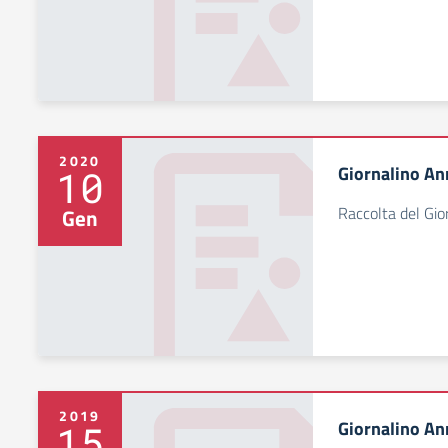
2020
Giornalino An
10
Raccolta del Gi
Gen
2019
Giornalino An
15