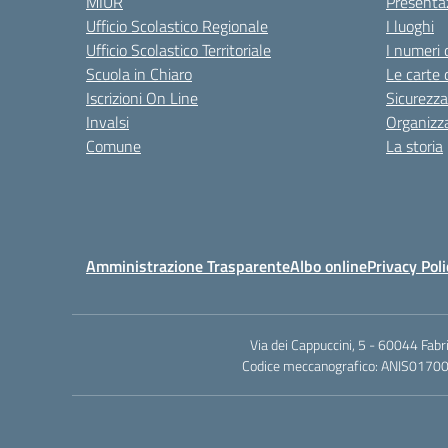
MIUR
Presenta
Ufficio Scolastico Regionale
I luoghi
Ufficio Scolastico Territoriale
I numeri 
Scuola in Chiaro
Le carte 
Iscrizioni On Line
Sicurezza
Invalsi
Organizz
Comune
La storia
Amministrazione Trasparente
Albo online
Privacy Poli
Via dei Cappuccini, 5 - 60044 Fab
Codice meccanografico: ANIS01700P