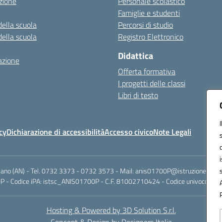
zione
Personale scolastico
Famiglie e studenti
della scuola
Percorsi di studio
della scuola
Registro Elettronico
Didattica
azione
Offerta formativa
I progetti delle classi
Libri di testo
cy
Dichiarazione di accessibilità
Accesso civico
Note Legali
riano (AN) - Tel. 0732 3373 - 0732 3573 - Mail: anis01700P@istruzione.it -
 - Codice iPA: istsc_ANIS01700P - C.F. 81002710424 - Codice univoco fatt
Hosting & Powered by 3D Solution S.r.l.