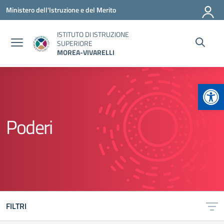
Vai ai contenuti
Vai al menu di navigazione
Vai al footer
Ministero dell'Istruzione e del Merito
ISTITUTO DI ISTRUZIONE
SUPERIORE
MOREA-VIVARELLI
Apr
Poderi
FILTRI