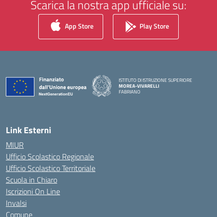
Scarica la nostra app ufficiale su:
App Store
Play Store
ISTITUTO DI ISTRUZIONE SUPERIORE
MOREA-VIVARELLI
FABRIANO
— Visita la pagina iniziale della scuola
Link Esterni
MIUR
Ufficio Scolastico Regionale
Ufficio Scolastico Territoriale
Scuola in Chiaro
Iscrizioni On Line
Invalsi
Comune