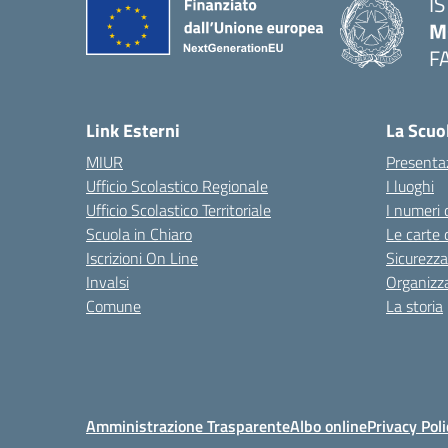
I
M
F
— 
Link Esterni
La Scuo
MIUR
Presenta
Ufficio Scolastico Regionale
I luoghi
Ufficio Scolastico Territoriale
I numeri 
Scuola in Chiaro
Le carte 
Iscrizioni On Line
Sicurezza
Invalsi
Organizz
Comune
La storia
Amministrazione Trasparente
Albo online
Privacy Poli