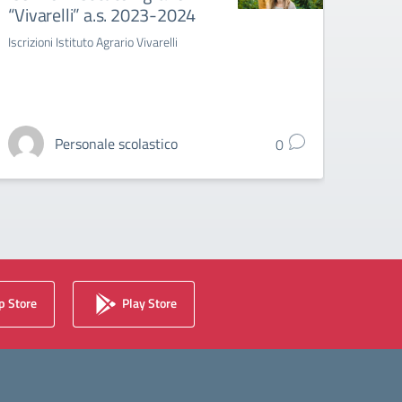
“Vivarelli” a.s. 2023-2024
prot
Iscrizioni Istituto Agrario Vivarelli
La scuo
Personale scolastico
0
 Store
Play Store