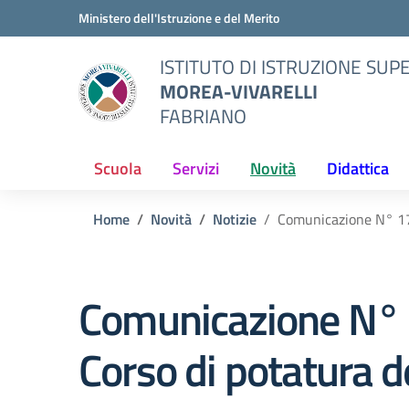
Vai ai contenuti
Vai al menu di navigazione
Vai al footer
Ministero dell'Istruzione e del Merito
ISTITUTO DI ISTRUZIONE SUP
MOREA-VIVARELLI
FABRIANO
Scuola
Servizi
Novità
Didattica
Home
Novità
Notizie
Comunicazione N° 173
Comunicazione N°
Corso di potatura de