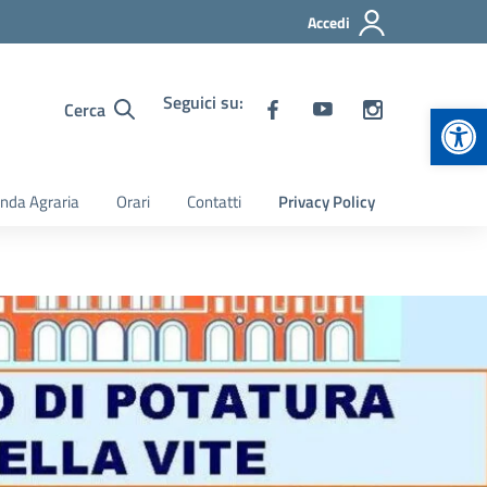
Accedi
Seguici su:
Apr
Cerca
nda Agraria
Orari
Contatti
Privacy Policy