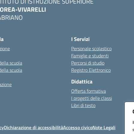
STITUTO DI ISTRUZIONE SUPERIORE
OREA-VIVARELLI
ABRIANO
Visita la pagina iniziale della scuola
la
I Servizi
zione
Personale scolastico
Famiglie e studenti
della scuola
Percorsi di studio
della scuola
Registro Elettronico
Didattica
azione
Offerta formativa
I progetti delle classi
Libri di testo
cy
Dichiarazione di accessibilità
Accesso civico
Note Legali