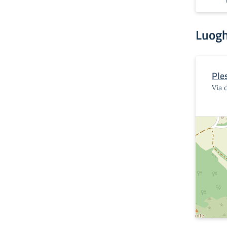
Luogh
Ples
Via 