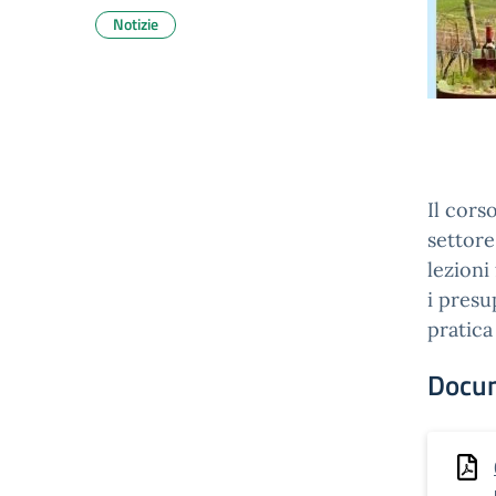
Notizie
Il cors
settore
lezioni
i presu
pratica
Docu