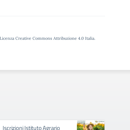
o Licenza Creative Commons Attribuzione 4.0 Italia.
Iscrizioni Istituto Agrario
La sc