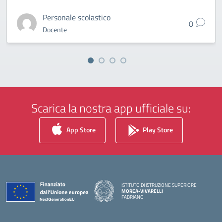
Personale scolastico
0
Docente
Scarica la nostra app ufficiale su:
App Store
Play Store
ISTITUTO DI ISTRUZIONE SUPERIORE
MOREA-VIVARELLI
FABRIANO
— Visita la pagina iniziale della scuola