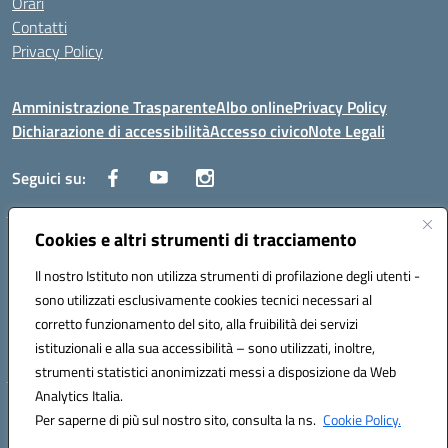
Orari
Contatti
Privacy Policy
Amministrazione Trasparente
Albo online
Privacy Policy
Dichiarazione di accessibilità
Accesso civico
Note Legali
Seguici su:
Cookies e altri strumenti di tracciamento
Via dei Cappuccini, 5 - 60044 Fabriano (AN) - Tel. 0732 3373 - 0732
3573 - Mail: anis01700P@istruzione.it - PEC:
Il nostro Istituto non utilizza strumenti di profilazione degli utenti -
anis01700P@pec.istruzione.it
sono utilizzati esclusivamente cookies tecnici necessari al
Codice meccanografico: ANIS01700P - Codice iPA: istsc_ANIS01700P -
corretto funzionamento del sito, alla fruibilità dei servizi
C.F. 81002710424 - Codice univoco fatturazione elettronica (CUF):
istituzionali e alla sua accessibilità – sono utilizzati, inoltre,
UFBMDS
strumenti statistici anonimizzati messi a disposizione da Web
Analytics Italia.
Hosting & Powered by 3D Solution S.r.l.
Per saperne di più sul nostro sito, consulta la ns.
Cookie Policy.
Concept & Design by Designers Italia