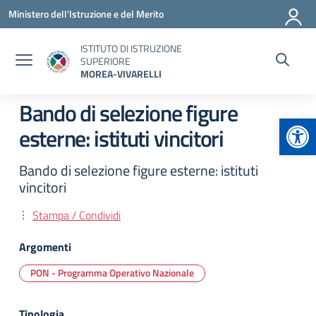
Vai ai contenuti
Vai al menu di navigazione
Vai al footer
Ministero dell'Istruzione e del Merito
ISTITUTO DI ISTRUZIONE
SUPERIORE
MOREA-VIVARELLI
Bando di selezione figure
Apr
esterne: istituti vincitori
Bando di selezione figure esterne: istituti
vincitori
Stampa / Condividi
Argomenti
PON - Programma Operativo Nazionale
Tipologia