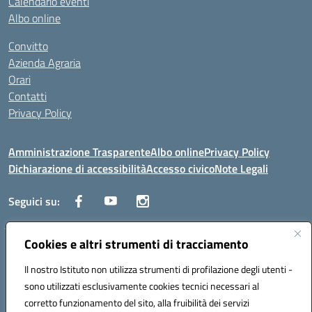
Calendario eventi
Albo online
Convitto
Azienda Agraria
Orari
Contatti
Privacy Policy
Amministrazione Trasparente
Albo online
Privacy Policy
Dichiarazione di accessibilità
Accesso civico
Note Legali
Seguici su:
Cookies e altri strumenti di tracciamento
Via dei Cappuccini, 5 - 60044 Fabriano (AN) - Tel. 0732 3373 - 0732
3573 - Mail: anis01700P@istruzione.it - PEC:
Il nostro Istituto non utilizza strumenti di profilazione degli utenti -
anis01700P@pec.istruzione.it
sono utilizzati esclusivamente cookies tecnici necessari al
Codice meccanografico: ANIS01700P - Codice iPA: istsc_ANIS01700P -
corretto funzionamento del sito, alla fruibilità dei servizi
C.F. 81002710424 - Codice univoco fatturazione elettronica (CUF):