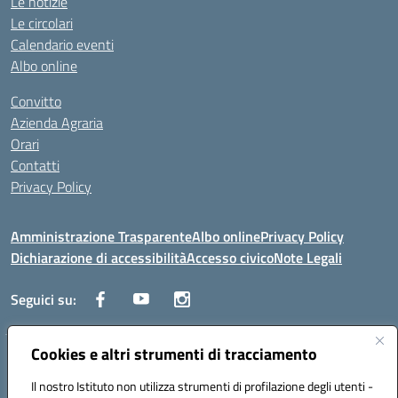
Le notizie
Le circolari
Calendario eventi
Albo online
Convitto
Azienda Agraria
Orari
Contatti
Privacy Policy
Amministrazione Trasparente
Albo online
Privacy Policy
Dichiarazione di accessibilità
Accesso civico
Note Legali
Seguici su:
Cookies e altri strumenti di tracciamento
Via dei Cappuccini, 5 - 60044 Fabriano (AN) - Tel. 0732 3373 - 0732
3573 - Mail: anis01700P@istruzione.it - PEC:
Il nostro Istituto non utilizza strumenti di profilazione degli utenti -