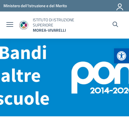
Vai ai contenuti
Vai al menu di navigazione
Vai al footer
Ministero dell'Istruzione e del Merito
ISTITUTO DI ISTRUZIONE
SUPERIORE
MOREA-VIVARELLI
Apr