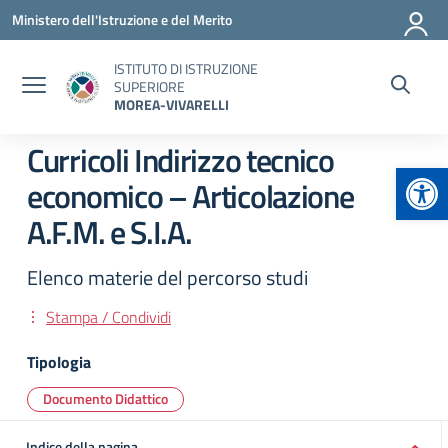
Vai ai contenuti
Vai al menu di navigazione
Vai al footer
Ministero dell'Istruzione e del Merito
ISTITUTO DI ISTRUZIONE
SUPERIORE
MOREA-VIVARELLI
Curricoli Indirizzo tecnico
Apr
economico – Articolazione
A.F.M. e S.I.A.
Elenco materie del percorso studi
Stampa / Condividi
Tipologia
Documento Didattico
Indice della pagina