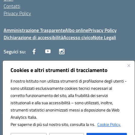
Contatti
Privacy Policy
Amministrazione Trasparente
Albo online
Privacy Policy
Dichiarazione di accessibilità
Accesso civico
Note Legali
Seguici su:
Cookies e altri strumenti di tracciamento
Via dei Cappuccini, 5 - 60044 Fabriano (AN) - Tel. 0732 3373 - 0732
3573 - Mail: anis01700P@istruzione.it - PEC:
Il nostro Istituto non utilizza strumenti di profilazione degli utenti -
anis01700P@pec.istruzione.it
sono utilizzati esclusivamente cookies tecnici necessari al
Codice meccanografico: ANIS01700P - Codice iPA: istsc_ANIS01700P -
corretto funzionamento del sito, alla fruibilità dei servizi
C.F. 81002710424 - Codice univoco fatturazione elettronica (CUF):
istituzionali e alla sua accessibilità – sono utilizzati, inoltre,
UFBMDS
strumenti statistici anonimizzati messi a disposizione da Web
Analytics Italia.
Hosting & Powered by 3D Solution S.r.l.
Per saperne di più sul nostro sito, consulta la ns.
Cookie Policy.
Concept & Design by Designers Italia