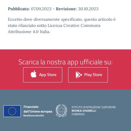
Pubblicato:
07.09.2023
-
Revisione:
30.10.2023
Eccetto dove diversamente specificato, questo articolo è
stato rilasciato sotto Licenza Creative Commons
Attribuzione 4.0 Italia.
Scarica la nostra app ufficiale su:
App Store
Play Store
ISTITUTO DI ISTRUZIONE SUPERIORE
MOREA-VIVARELLI
FABRIANO
— Visita la pagina iniziale della scuola