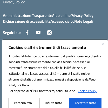
Privacy Policy
Amministrazione Trasparente
Albo online
Privacy Policy
Dichiarazione di accessibilità
Accesso civico
Note Legali
Seguici su:
Cookies e altri strumenti di tracciamento
Via dei Cappuccini, 5 - 60044 Fabriano (AN) - Tel. 0732 3373 - 0732
3573 - Mail: anis01700P@istruzione.it - PEC:
Il nostro Istituto non utilizza strumenti di profilazione degli utenti -
anis01700P@pec.istruzione.it
sono utilizzati esclusivamente cookies tecnici necessari al
Codice meccanografico: ANIS01700P - Codice iPA: istsc_ANIS01700P -
corretto funzionamento del sito, alla fruibilità dei servizi
C.F. 81002710424 - Codice univoco fatturazione elettronica (CUF):
istituzionali e alla sua accessibilità – sono utilizzati, inoltre,
UFBMDS
strumenti statistici anonimizzati messi a disposizione da Web
Analytics Italia.
Hosting & Powered by 3D Solution S.r.l.
Per saperne di più sul nostro sito, consulta la ns.
Cookie Policy.
Concept & Design by Designers Italia
Personalizza
Rifiuta tutto
Accettare tutto