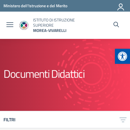
Vai ai contenuti
Vai al menu di navigazione
Vai al footer
Ministero dell'Istruzione e del Merito
ISTITUTO DI ISTRUZIONE
SUPERIORE
MOREA-VIVARELLI
Apr
Documenti Didattici
FILTRI