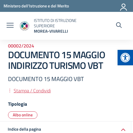
Vai ai contenuti
Vai al menu di navigazione
Vai al footer
Ministero dell'Istruzione e del Merito
ISTITUTO DI ISTRUZIONE
SUPERIORE
MOREA-VIVARELLI
00002/2024
Apr
DOCUMENTO 15 MAGGIO
INDIRIZZO TURISMO VBT
DOCUMENTO 15 MAGGIO VBT
Stampa / Condividi
Tipologia
Albo online
Indice della pagina