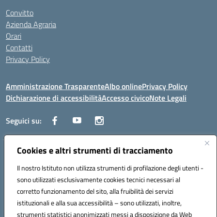
Convitto
Azienda Agraria
Orari
Contatti
Privacy Policy
Amministrazione Trasparente
Albo online
Privacy Policy
Dichiarazione di accessibilità
Accesso civico
Note Legali
Seguici su:
Cookies e altri strumenti di tracciamento
Via dei Cappuccini, 5 - 60044 Fabriano (AN) - Tel. 0732 3373 - 0732
3573 - Mail: anis01700P@istruzione.it - PEC:
Il nostro Istituto non utilizza strumenti di profilazione degli utenti -
anis01700P@pec.istruzione.it
sono utilizzati esclusivamente cookies tecnici necessari al
Codice meccanografico: ANIS01700P - Codice iPA: istsc_ANIS01700P -
corretto funzionamento del sito, alla fruibilità dei servizi
C.F. 81002710424 - Codice univoco fatturazione elettronica (CUF):
istituzionali e alla sua accessibilità – sono utilizzati, inoltre,
UFBMDS
strumenti statistici anonimizzati messi a disposizione da Web