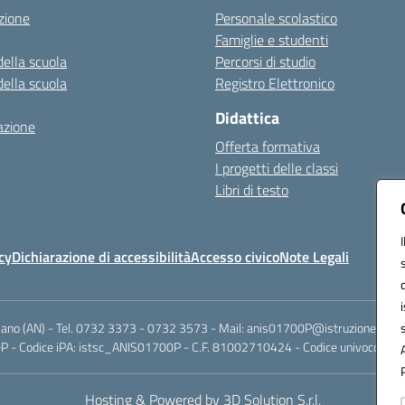
zione
Personale scolastico
Famiglie e studenti
della scuola
Percorsi di studio
della scuola
Registro Elettronico
Didattica
azione
Offerta formativa
I progetti delle classi
Libri di testo
cy
Dichiarazione di accessibilità
Accesso civico
Note Legali
riano (AN) - Tel. 0732 3373 - 0732 3573 - Mail: anis01700P@istruzione.it -
 - Codice iPA: istsc_ANIS01700P - C.F. 81002710424 - Codice univoco fatt
Hosting & Powered by 3D Solution S.r.l.