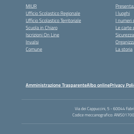
MIUR
Presenta
Ufficio Scolastico Regionale
I luoghi
Ufficio Scolastico Territoriale
I numeri 
Scuola in Chiaro
Le carte 
Iscrizioni On Line
Sicurezza
Invalsi
Organizz
Comune
La storia
Amministrazione Trasparente
Albo online
Privacy Poli
Via dei Cappuccini, 5 - 60044 Fab
Codice meccanografico: ANIS01700P