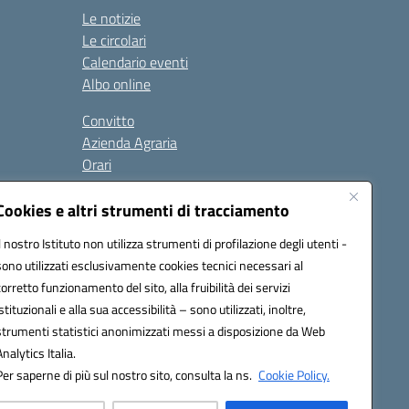
Le notizie
Le circolari
Calendario eventi
Albo online
Convitto
Azienda Agraria
Orari
Contatti
Privacy Policy
Cookies e altri strumenti di tracciamento
Il nostro Istituto non utilizza strumenti di profilazione degli utenti -
sono utilizzati esclusivamente cookies tecnici necessari al
Seguici su:
corretto funzionamento del sito, alla fruibilità dei servizi
istituzionali e alla sua accessibilità – sono utilizzati, inoltre,
 PEC: anis01700P@pec.istruzione.it
strumenti statistici anonimizzati messi a disposizione da Web
urazione elettronica (CUF): UFBMDS
Analytics Italia.
Per saperne di più sul nostro sito, consulta la ns.
Cookie Policy.