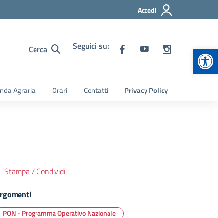
Accedi
Seguici su:
Apr
Cerca
nda Agraria
Orari
Contatti
Privacy Policy
Stampa / Condividi
rgomenti
PON - Programma Operativo Nazionale