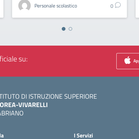
Personale scolastico
0
iciale su:
App
STITUTO DI ISTRUZIONE SUPERIORE
OREA-VIVARELLI
ABRIANO
Visita la pagina iniziale della scuola
la
I Servizi