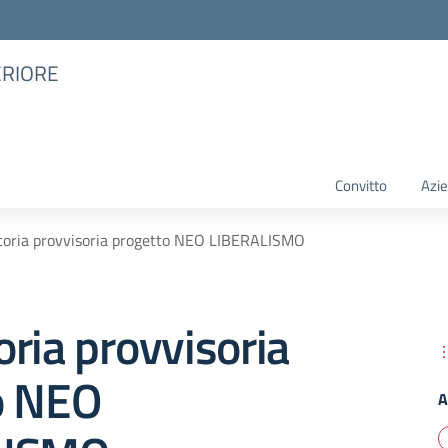
ERIORE
Convitto
Azie
toria provvisoria progetto NEO LIBERALISMO
ria provvisoria
o NEO
A