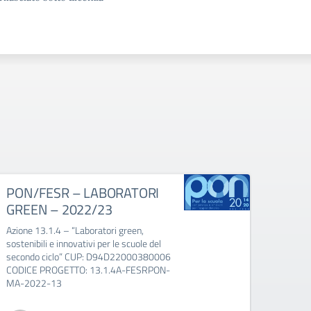
PON/FESR – LABORATORI
PON 
GREEN – 2022/23
Euro
Azione 13.1.4 – “Laboratori green,
PON Pe
sostenibili e innovativi per le scuole del
ambien
secondo ciclo” CUP: D94D22000380006
CODICE PROGETTO: 13.1.4A-FESRPON-
MA-2022-13