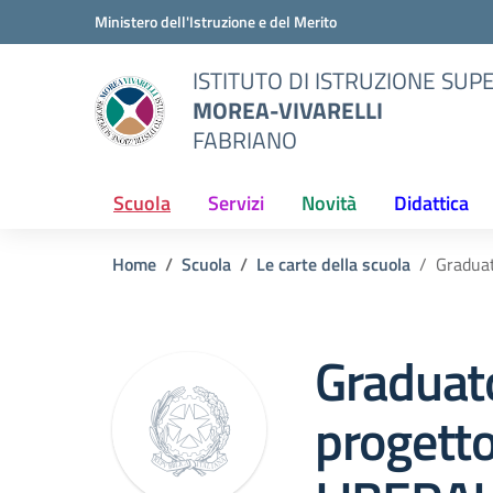
Vai ai contenuti
Vai al menu di navigazione
Vai al footer
Ministero dell'Istruzione e del Merito
ISTITUTO DI ISTRUZIONE SUP
MOREA-VIVARELLI
FABRIANO
Scuola
Servizi
Novità
Didattica
Home
Scuola
Le carte della scuola
Gradua
Graduato
progett