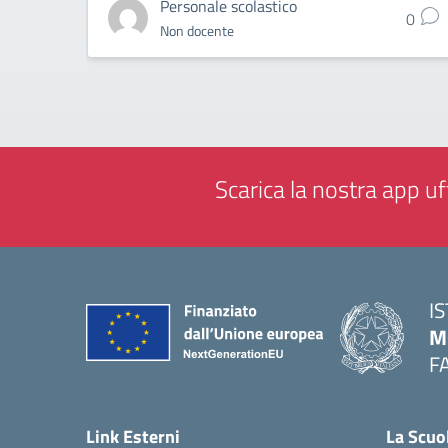
Personale scolastico
0
Non docente
Scarica la nostra app uff
I
M
F
— 
Link Esterni
La Scuo