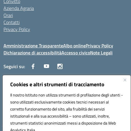
Convitto
Azienda Agraria
Orari
Contatti
Privacy Policy
Amministrazione Trasparente
Albo online
Privacy Policy
Dichiarazione di accessibilità
Accesso civico
Note Legali
Seguici su:
Cookies e altri strumenti di tracciamento
Via dei Cappuccini, 5 - 60044 Fabriano (AN) - Tel. 0732 3373 - 0732
3573 - Mail: anis01700P@istruzione.it - PEC:
Il nostro Istituto non utilizza strumenti di profilazione degli utenti -
anis01700P@pec.istruzione.it
sono utilizzati esclusivamente cookies tecnici necessari al
Codice meccanografico: ANIS01700P - Codice iPA: istsc_ANIS01700P -
corretto funzionamento del sito, alla fruibilità dei servizi
C.F. 81002710424 - Codice univoco fatturazione elettronica (CUF):
istituzionali e alla sua accessibilità – sono utilizzati, inoltre,
UFBMDS
strumenti statistici anonimizzati messi a disposizione da Web
Analytics Italia.