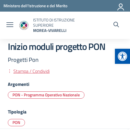
Vai ai contenuti
Vai al menu di navigazione
Vai al footer
Ministero dell'Istruzione e del Merito
ISTITUTO DI ISTRUZIONE
SUPERIORE
MOREA-VIVARELLI
Inizio moduli progetto PON
Apr
Progetti Pon
Stampa / Condividi
Argomenti
PON - Programma Operativo Nazionale
Tipologia
PON