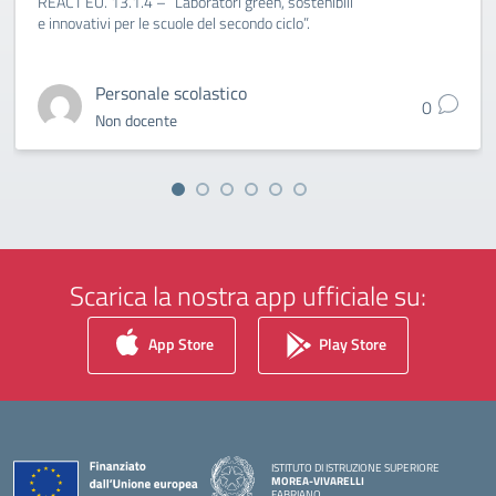
REACT EU. 13.1.4 – “Laboratori green, sostenibili
e innovativi per le scuole del secondo ciclo”.
Personale scolastico
0
Non docente
Scarica la nostra app ufficiale su:
App Store
Play Store
ISTITUTO DI ISTRUZIONE SUPERIORE
MOREA-VIVARELLI
FABRIANO