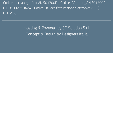
Codice meccanografico: ANIS01700P - Codice iPA: istsc_ANIS01700P -
C.F. 81002710424 - Codice univoco fatturazione elettronica (CUF):
UFBMDS
Hosting & Powered by 3D Solution S.r.l.
Concept & Design by Designers Italia