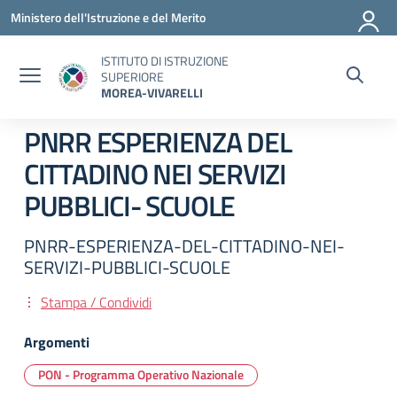
Vai ai contenuti
Vai al menu di navigazione
Vai al footer
Ministero dell'Istruzione e del Merito
ISTITUTO DI ISTRUZIONE
SUPERIORE
MOREA-VIVARELLI
PNRR ESPERIENZA DEL
CITTADINO NEI SERVIZI
PUBBLICI- SCUOLE
PNRR-ESPERIENZA-DEL-CITTADINO-NEI-
SERVIZI-PUBBLICI-SCUOLE
Stampa / Condividi
Argomenti
PON - Programma Operativo Nazionale