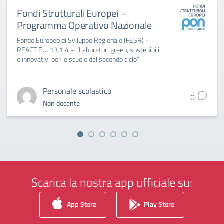
Fondi Strutturali Europei –
Programma Operativo Nazionale
Fondo Europeo di Sviluppo Regionale (FESR) –
REACT EU. 13.1.4 – “Laboratori green, sostenibili
e innovativi per le scuole del secondo ciclo”.
Personale scolastico
0
Non docente
Scarica la nostra app ufficiale su:
App Store
Play Store