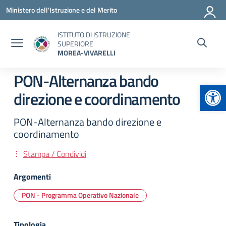
Vai ai contenuti
Vai al menu di navigazione
Vai al footer
Ministero dell'Istruzione e del Merito
ISTITUTO DI ISTRUZIONE
SUPERIORE
MOREA-VIVARELLI
PON-Alternanza bando
Apr
direzione e coordinamento
PON-Alternanza bando direzione e
coordinamento
Stampa / Condividi
Argomenti
PON - Programma Operativo Nazionale
Tipologia