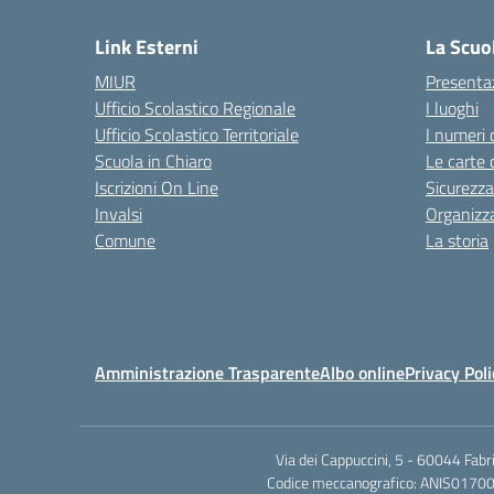
Link Esterni
La Scuo
MIUR
Presenta
Ufficio Scolastico Regionale
I luoghi
Ufficio Scolastico Territoriale
I numeri 
Scuola in Chiaro
Le carte 
Iscrizioni On Line
Sicurezza
Invalsi
Organizz
Comune
La storia
Amministrazione Trasparente
Albo online
Privacy Poli
Via dei Cappuccini, 5 - 60044 Fab
Codice meccanografico: ANIS01700P