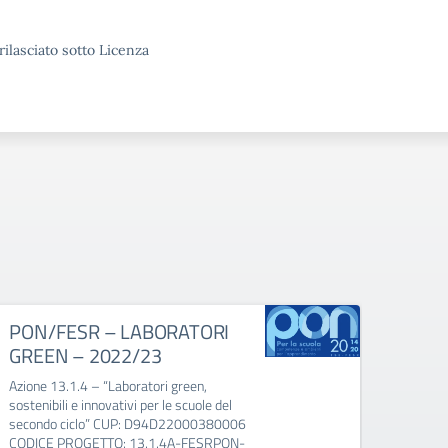
rilasciato sotto Licenza
PON/FESR – LABORATORI
PON 
GREEN – 2022/23
Euro
Azione 13.1.4 – “Laboratori green,
PON Pe
sostenibili e innovativi per le scuole del
ambien
secondo ciclo” CUP: D94D22000380006
CODICE PROGETTO: 13.1.4A-FESRPON-