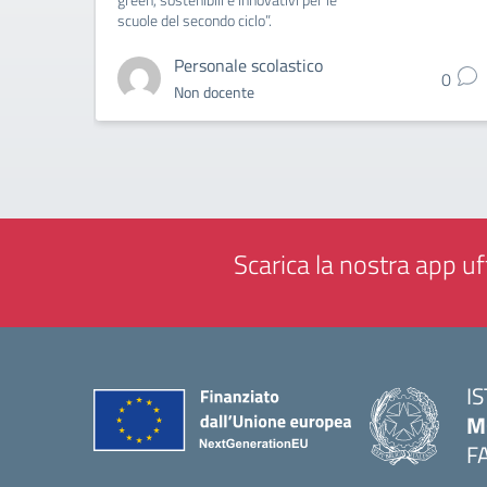
scuole del secondo ciclo”.
Personale scolastico
0
Non docente
Scarica la nostra app uff
I
M
F
— 