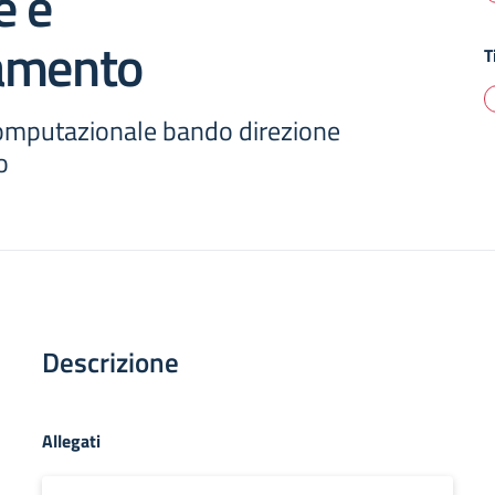
e e
amento
T
omputazionale bando direzione
o
Descrizione
Allegati