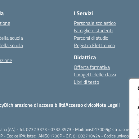
la
I Servizi
zione
Personale scolastico
Famiglie e studenti
della scuola
Percorsi di studio
della scuola
Registro Elettronico
Didattica
azione
Offerta formativa
I progetti delle classi
Libri di testo
cy
Dichiarazione di accessibilità
Accesso civico
Note Legali
riano (AN) - Tel. 0732 3373 - 0732 3573 - Mail: anis01700P@istruzione.it -
 - Codice iPA: istsc_ANIS01700P - C.F. 81002710424 - Codice univoco fatt