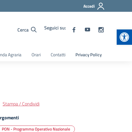
Accedi
Seguici su:
Apr
Cerca
nda Agraria
Orari
Contatti
Privacy Policy
Stampa / Condividi
rgomenti
PON - Programma Operativo Nazionale