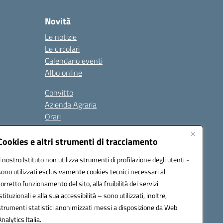
Novità
Le notizie
Le circolari
Calendario eventi
Albo online
Convitto
Azienda Agraria
Orari
Contatti
Privacy Policy
Cookies e altri strumenti di tracciamento
Il nostro Istituto non utilizza strumenti di profilazione degli utenti -
sono utilizzati esclusivamente cookies tecnici necessari al
Seguici su:
corretto funzionamento del sito, alla fruibilità dei servizi
istituzionali e alla sua accessibilità – sono utilizzati, inoltre,
 PEC: anis01700P@pec.istruzione.it
strumenti statistici anonimizzati messi a disposizione da Web
urazione elettronica (CUF): UFBMDS
Analytics Italia.