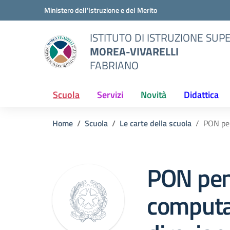
Vai ai contenuti
Vai al menu di navigazione
Vai al footer
Ministero dell'Istruzione e del Merito
ISTITUTO DI ISTRUZIONE SUP
MOREA-VIVARELLI
FABRIANO
Scuola
Servizi
Novità
Didattica
Home
Scuola
Le carte della scuola
PON pen
PON pen
computa