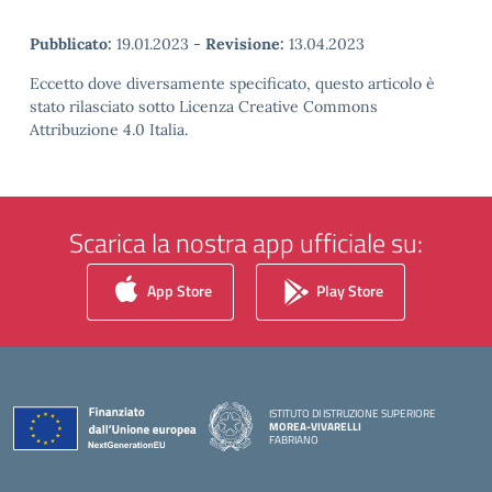
Pubblicato:
19.01.2023
-
Revisione:
13.04.2023
Eccetto dove diversamente specificato, questo articolo è
stato rilasciato sotto Licenza Creative Commons
Attribuzione 4.0 Italia.
Scarica la nostra app ufficiale su:
App Store
Play Store
ISTITUTO DI ISTRUZIONE SUPERIORE
MOREA-VIVARELLI
FABRIANO
— Visita la pagina iniziale della scuola