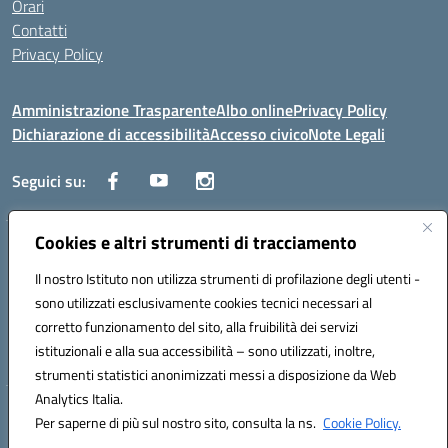
Orari
Contatti
Privacy Policy
Amministrazione Trasparente
Albo online
Privacy Policy
Dichiarazione di accessibilità
Accesso civico
Note Legali
Seguici su:
Cookies e altri strumenti di tracciamento
Via dei Cappuccini, 5 - 60044 Fabriano (AN) - Tel. 0732 3373 - 0732
3573 - Mail: anis01700P@istruzione.it - PEC:
Il nostro Istituto non utilizza strumenti di profilazione degli utenti -
anis01700P@pec.istruzione.it
sono utilizzati esclusivamente cookies tecnici necessari al
Codice meccanografico: ANIS01700P - Codice iPA: istsc_ANIS01700P -
corretto funzionamento del sito, alla fruibilità dei servizi
C.F. 81002710424 - Codice univoco fatturazione elettronica (CUF):
istituzionali e alla sua accessibilità – sono utilizzati, inoltre,
UFBMDS
strumenti statistici anonimizzati messi a disposizione da Web
Analytics Italia.
Hosting & Powered by 3D Solution S.r.l.
Per saperne di più sul nostro sito, consulta la ns.
Cookie Policy.
Concept & Design by Designers Italia