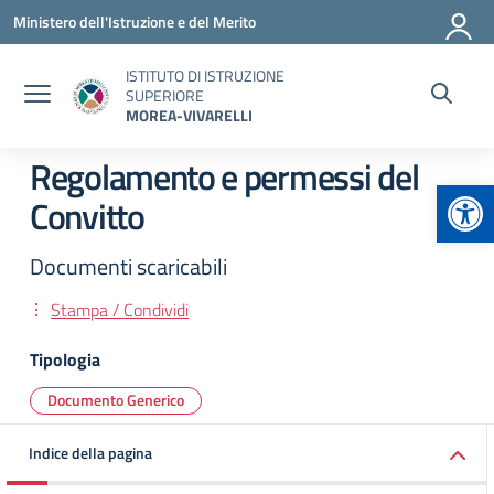
Vai ai contenuti
Vai al menu di navigazione
Vai al footer
Ministero dell'Istruzione e del Merito
ISTITUTO DI ISTRUZIONE
SUPERIORE
MOREA-VIVARELLI
Regolamento e permessi del
Apr
Convitto
Documenti scaricabili
Stampa / Condividi
Tipologia
Documento Generico
Indice della pagina