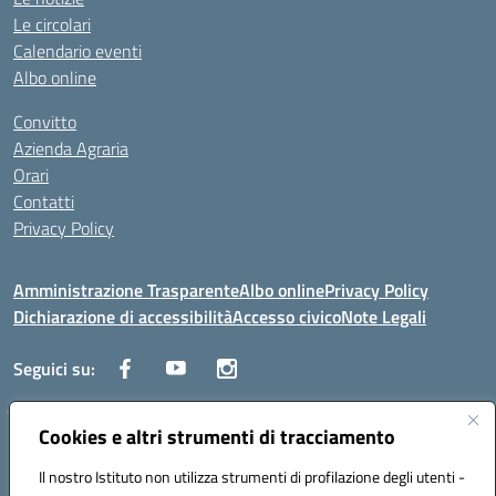
Le circolari
Calendario eventi
Albo online
Convitto
Azienda Agraria
Orari
Contatti
Privacy Policy
Amministrazione Trasparente
Albo online
Privacy Policy
Dichiarazione di accessibilità
Accesso civico
Note Legali
Seguici su:
Cookies e altri strumenti di tracciamento
Via dei Cappuccini, 5 - 60044 Fabriano (AN) - Tel. 0732 3373 - 0732
3573 - Mail: anis01700P@istruzione.it - PEC:
Il nostro Istituto non utilizza strumenti di profilazione degli utenti -
anis01700P@pec.istruzione.it