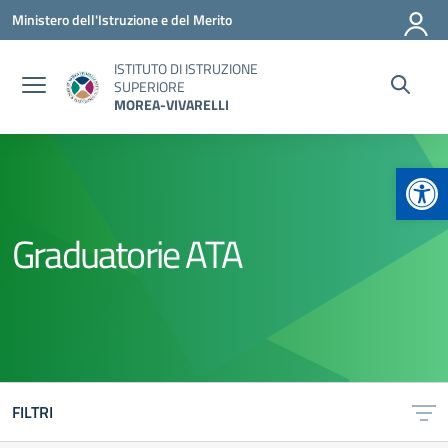
Vai ai contenuti
Vai al menu di navigazione
Vai al footer
Ministero dell'Istruzione e del Merito
ISTITUTO DI ISTRUZIONE
SUPERIORE
MOREA-VIVARELLI
Apr
Graduatorie ATA
FILTRI