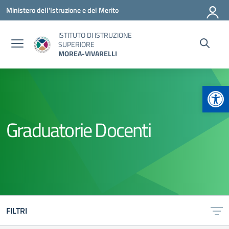
Vai ai contenuti
Vai al menu di navigazione
Vai al footer
Ministero dell'Istruzione e del Merito
ISTITUTO DI ISTRUZIONE
SUPERIORE
MOREA-VIVARELLI
Apr
Graduatorie Docenti
FILTRI