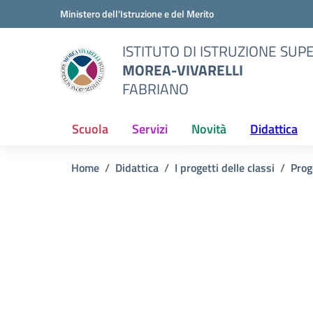
Vai ai contenuti
Vai al menu di navigazione
Vai al footer
Ministero dell'Istruzione e del Merito
ISTITUTO DI ISTRUZIONE SUP
MOREA-VIVARELLI
FABRIANO
Scuola
Servizi
Novità
Didattica
Home
Didattica
I progetti delle classi
Prog