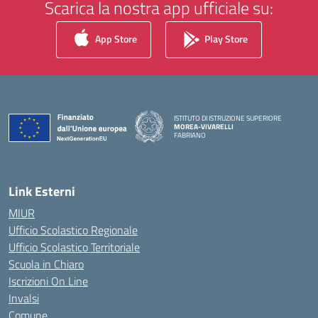
Scarica la nostra app ufficiale su:
App Store
Play Store
ISTITUTO DI ISTRUZIONE SUPERIORE
MOREA-VIVARELLI
FABRIANO
— Visita la pagina iniziale della scuola
Link Esterni
MIUR
Ufficio Scolastico Regionale
Ufficio Scolastico Territoriale
Scuola in Chiaro
Iscrizioni On Line
Invalsi
Comune