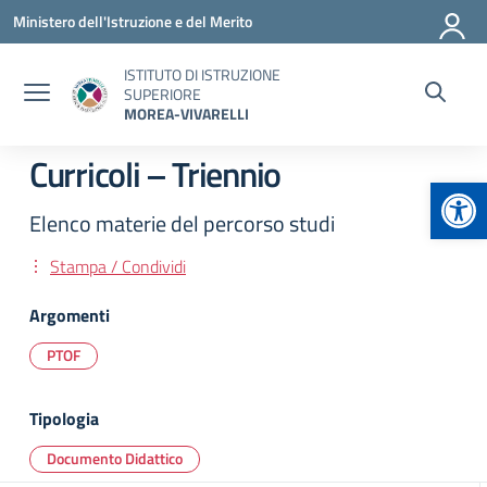
Vai ai contenuti
Vai al menu di navigazione
Vai al footer
Ministero dell'Istruzione e del Merito
ISTITUTO DI ISTRUZIONE
SUPERIORE
MOREA-VIVARELLI
Curricoli – Triennio
Apr
Elenco materie del percorso studi
Stampa / Condividi
Argomenti
PTOF
Tipologia
Documento Didattico