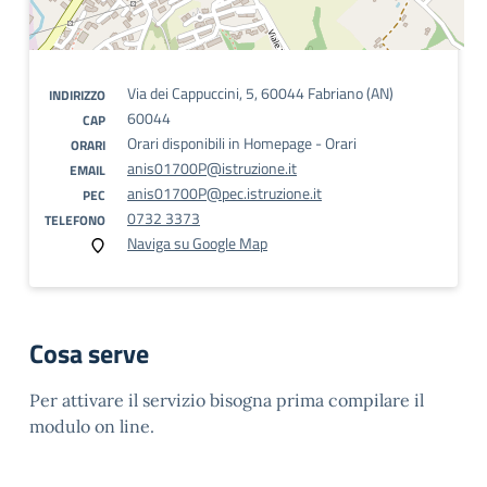
Via dei Cappuccini, 5, 60044 Fabriano (AN)
INDIRIZZO
60044
CAP
Orari disponibili in Homepage - Orari
ORARI
anis01700P@istruzione.it
EMAIL
anis01700P@pec.istruzione.it
PEC
0732 3373
TELEFONO
Naviga su Google Map
Cosa serve
Per attivare il servizio bisogna prima compilare il
modulo on line.