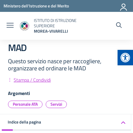
Vai ai contenuti
Vai al menu di navigazione
Vai al footer
Ministero dell'Istruzione e del Merito
ISTITUTO DI ISTRUZIONE
SUPERIORE
MOREA-VIVARELLI
MAD
Apr
Questo servizio nasce per raccogliere,
organizzare ed ordinare le MAD
Stampa / Condividi
Argomenti
Personale ATA
Servizi
Indice della pagina