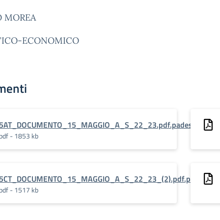
O MOREA
TICO-ECONOMICO
menti
5AT_DOCUMENTO_15_MAGGIO_A_S_22_23.pdf.pades
pdf - 1853 kb
5CT_DOCUMENTO_15_MAGGIO_A_S_22_23_(2).pdf.pades
pdf - 1517 kb