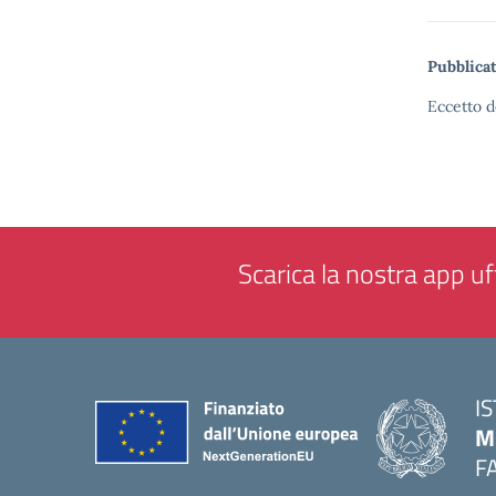
Pubblicat
Eccetto d
Scarica la nostra app uff
I
M
F