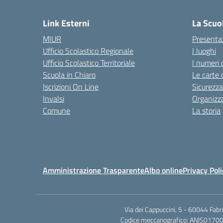
— 
Link Esterni
La Scuo
MIUR
Presenta
Ufficio Scolastico Regionale
I luoghi
Ufficio Scolastico Territoriale
I numeri 
Scuola in Chiaro
Le carte 
Iscrizioni On Line
Sicurezza
Invalsi
Organizz
Comune
La storia
Amministrazione Trasparente
Albo online
Privacy Poli
Via dei Cappuccini, 5 - 60044 Fab
Codice meccanografico: ANIS01700P