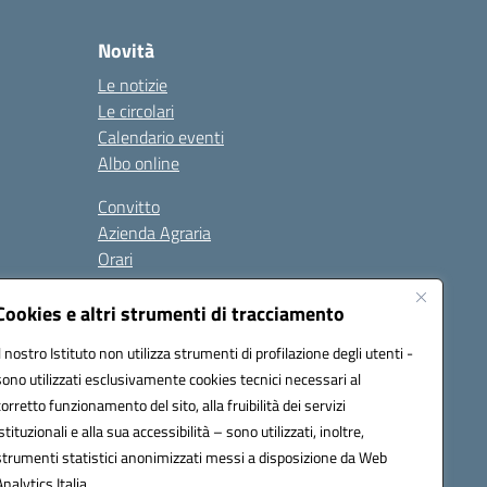
Novità
Le notizie
Le circolari
Calendario eventi
Albo online
Convitto
Azienda Agraria
Orari
Contatti
Privacy Policy
Cookies e altri strumenti di tracciamento
Il nostro Istituto non utilizza strumenti di profilazione degli utenti -
sono utilizzati esclusivamente cookies tecnici necessari al
Seguici su:
corretto funzionamento del sito, alla fruibilità dei servizi
istituzionali e alla sua accessibilità – sono utilizzati, inoltre,
 PEC: anis01700P@pec.istruzione.it
strumenti statistici anonimizzati messi a disposizione da Web
urazione elettronica (CUF): UFBMDS
Analytics Italia.