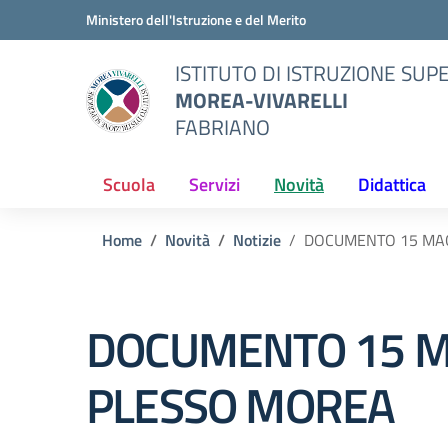
Vai ai contenuti
Vai al menu di navigazione
Vai al footer
Ministero dell'Istruzione e del Merito
ISTITUTO DI ISTRUZIONE SUP
MOREA-VIVARELLI
FABRIANO
Scuola
Servizi
Novità
Didattica
Home
Novità
Notizie
DOCUMENTO 15 MA
DOCUMENTO 15 M
PLESSO MOREA