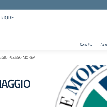
ERIORE
Convitto
Azie
GGIO PLESSO MOREA
AGGIO