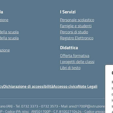
Visita la pagina iniziale della scuola
la
I Servizi
zione
Personale scolastico
Famiglie e studenti
della scuola
Percorsi di studio
della scuola
Registro Elettronico
Didattica
azione
Offerta formativa
I progetti delle classi
Libri di testo
cy
Dichiarazione di accessibilità
Accesso civico
Note Legali
riano (AN) - Tel. 0732 3373 - 0732 3573 - Mail: anis01700P@istruzione.it -
 - Codice iPA: istsc_ANIS01700P - C.F. 81002710424 - Codice univoco fatt