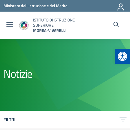
Vai ai contenuti
Vai al menu di navigazione
Vai al footer
Ministero dell'Istruzione e del Merito
ISTITUTO DI ISTRUZIONE
SUPERIORE
MOREA-VIVARELLI
Apr
Notizie
FILTRI