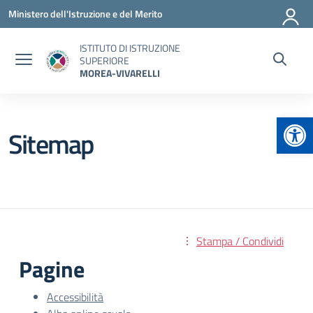
Vai ai contenuti
Vai al menu di navigazione
Vai al footer
Ministero dell'Istruzione e del Merito
ISTITUTO DI ISTRUZIONE
SUPERIORE
MOREA-VIVARELLI
Apr
Sitemap
Stampa / Condividi
Pagine
Accessibilità